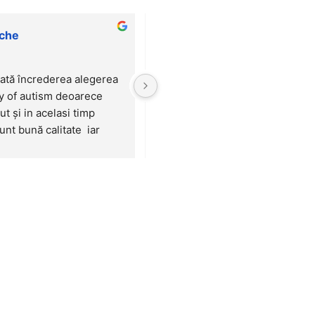
ache
Ana-maria Popescu
5 years ago
ată încrederea alegerea 
The story of autism locul unde 
y of autism deoarece 
terapia cu Daniel , un loc minun
t și in acelasi timp 
am simțit ca acasă și unde Daniel
unt bună calitate  iar 
progrese mari ( de la contact vizu
 experiențe frumoase!
arătat cu degetul ). Un loc pe care
recomand cu drag copiilor speciali
veți găsi o echipa tânăra și cu mu
răbdare și iubire 😍🥰