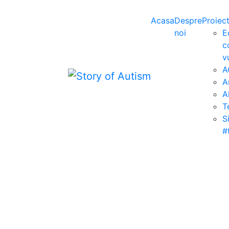
Acasa
Despre
Proiec
noi
E
c
v
A
A
A
T
S
#