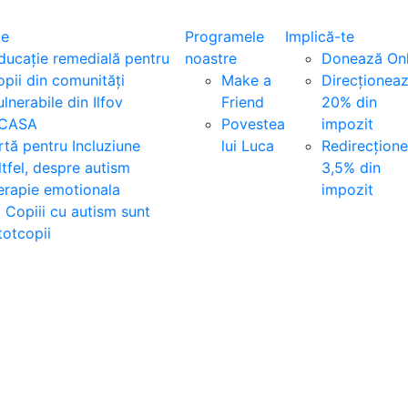
te
Programele
Implică-te
ducație remedială pentru
noastre
Donează Onl
opii din comunități
Make a
Direcționea
ulnerabile din Ilfov
Friend
20% din
CASA
Povestea
impozit
rtă pentru Incluziune
lui Luca
Redirecțion
ltfel, despre autism
3,5% din
erapie emotionala
impozit
i Copiii cu autism sunt
totcopii