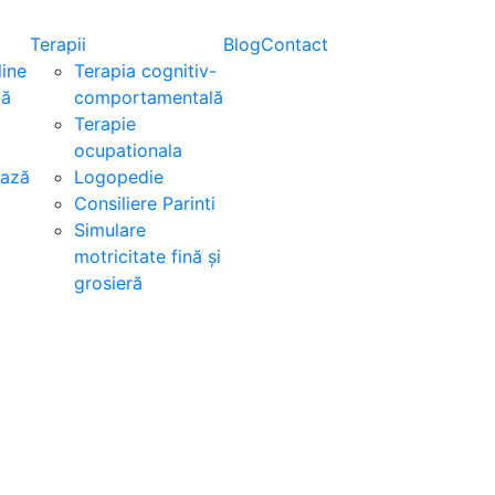
Terapii
Blog
Contact
ine
Terapia cognitiv-
ză
comportamentală
Terapie
ocupationala
ează
Logopedie
Consiliere Parinti
Simulare
motricitate fină și
grosieră