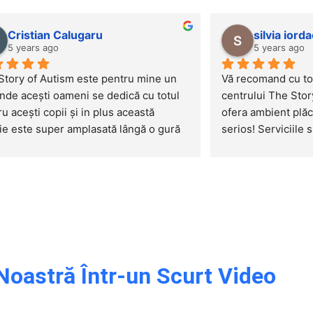
Cristian Calugaru
silvia iord
5 years ago
5 years ago
Story of Autism este pentru mine un 
Vă recomand cu to
nde acești oameni se dedică cu totul 
centrului The Stor
u acești copii și in plus această 
ofera ambient plăcu
ie este super amplasată lângă o gură 
serios! Serviciile s
etrou.Recomand cu incredere !
copiii au parte de
Noastră Într-un Scurt Video