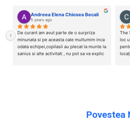
Andreea Elena Chiosea Becali
5 years ago
De curant am avut parte de o surpriza 
The 
minunata si pe aceasta cale multumim inca 
loc u
odata echipei,copilasii au plecat la munte la 
pentr
sanius si alte activitati , nu pot sa va explic 
locaț
bucuria imensa pe care o exprima baietelul 
de m
meu cand se pregatea sa plece la munte si 
de asemenea cu cata bucurie povestea 
cum s-a jucat in zapada cu prietenii lui si 
cum s- a dat cu sania albastra.
Fericirea lui sterge orice urma de tristete 
sau suparare! Multumim oameni minunati!
Povestea 